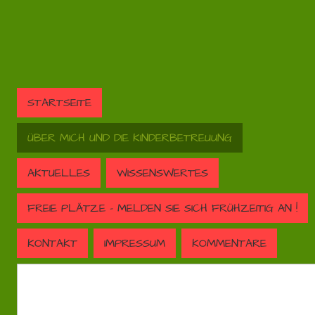
STARTSEITE
ÜBER MICH UND DIE KINDERBETREUUNG
AKTUELLES
WISSENSWERTES
FREIE PLÄTZE - MELDEN SIE SICH FRÜHZEITIG AN !
KONTAKT
IMPRESSUM
KOMMENTARE